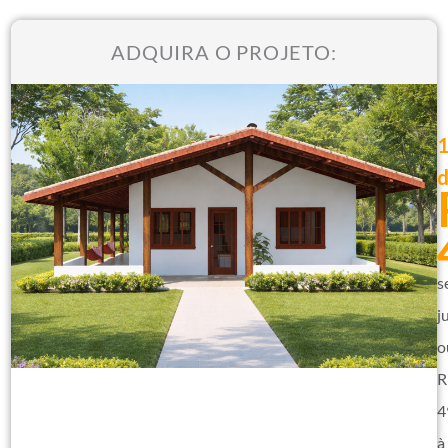
ADQUIRA O PROJETO:
s
j
o
R
4
à