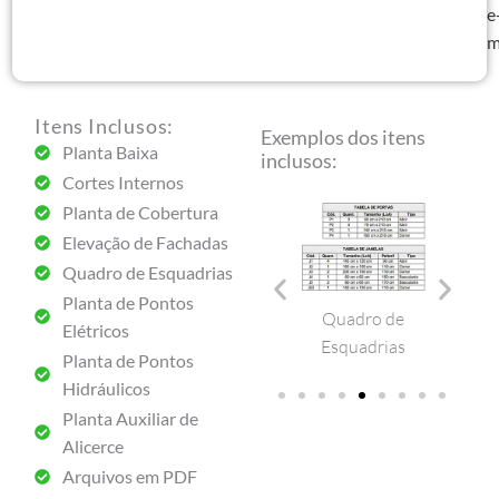
e
q
m
Itens Inclusos:
Exemplos dos itens
Planta Baixa
inclusos:
Cortes Internos
Planta de Cobertura
Elevação de Fachadas
Quadro de Esquadrias
Planta de Pontos
Planta de
Elevação de
Plant
 de
Quadro de
Elétricos
Pontos Elétricos
Fachadas
Pont
ura
Esquadrias
Planta de Pontos
Hidráu
Hidráulicos
Planta Auxiliar de
Alicerce
Arquivos em PDF