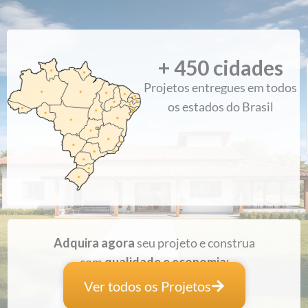
+ 
450
 cidades
 de
"Recebi os arquivos na hora, tudo certo, detalhado e
Projetos entregues em todos
ém
organizado. Ótimo trabalho."
os estados do Brasil
Jairo | Feira de Santana - Bahia
Adquira agora
seu projeto e construa
com
qualidade e economia:
Ver todos os Projetos