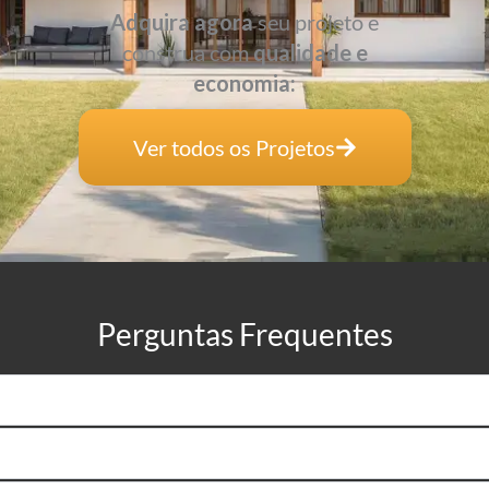
Adquira agora
seu projeto e
construa com
qualidade e
economia:
Ver todos os Projetos
Perguntas Frequentes