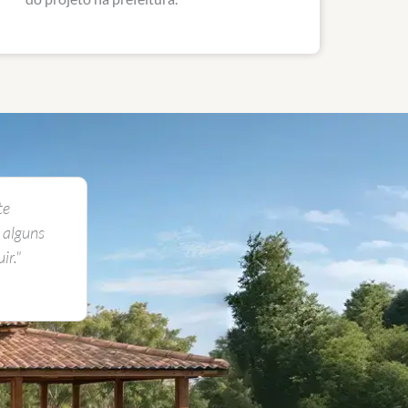
to,
“O projeto me serviu perfeitamente. Gostei da
ho."
praticidade e achei tudo bem explicado."
Adriana | Jaguariaíva - Paraná