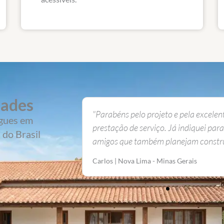
dades
 excelente
"Recebi os arquivos na hora, tudo cer
egues em
quei para alguns
detalhado e organizado. Ótimo trabal
 do Brasil
construir."
Jairo | Feira de Santana - Bahia
s