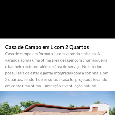
TOUR VIRTUAL – VÍDEO 3D
Casa de Campo em L com 2 Quartos
Casa de campo em formato L, com varanda e piscina. A
varanda abriga uma ótima área de lazer com churrasqueira
e banheiro externo, além de área de serviço. No interior,
possui sala de estar e jantar integradas com a cozinha. Com
2 quartos, sendo 1 deles suíte, a casa foi projetada levando
em conta uma ótima iluminação e ventilação natural.