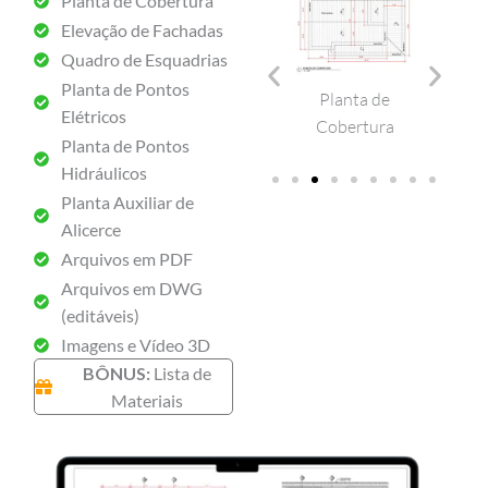
Planta de Cobertura
Elevação de Fachadas
Quadro de Esquadrias
Cortes Internos
Planta de Pontos
Elevação de
Planta Baixa
Planta de
Elétricos
Fachadas
Cobertura
Planta de Pontos
Hidráulicos
Planta Auxiliar de
Alicerce
Arquivos em PDF
Arquivos em DWG
(editáveis)
Imagens e Vídeo 3D
BÔNUS:
Lista de
Materiais