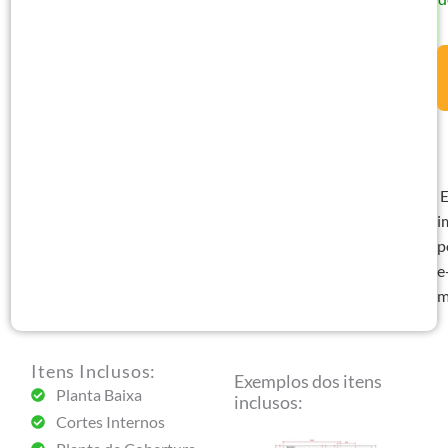
P
-
C
d
S
e
L
E
c
i
2
p
Q
e
q
m
Itens Inclusos:
Exemplos dos itens
Planta Baixa
inclusos:
Cortes Internos