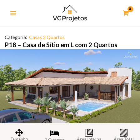
Ir
para
o
conteúdo
Categoria:
Casas 2 Quartos
P18 – Casa de Sítio em L com 2 Quartos
Tamanho
Área Interna
Área Total
2 Quartos