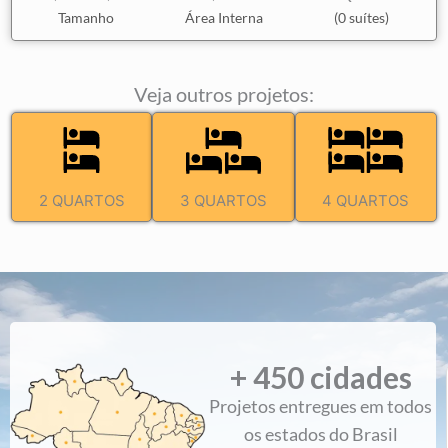
Tamanho
Área Interna
(0 suítes)
Veja outros projetos:
2 QUARTOS
3 QUARTOS
4 QUARTOS
+ 
450
 cidades
"Parabéns pelo projeto e pela excelente prestação de
Projetos entregues em todos
serviço. Já indiquei para alguns amigos que também
os estados do Brasil
planejam construir."