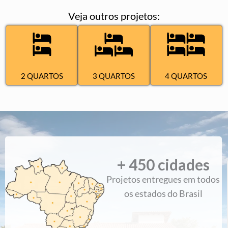
Veja outros projetos:
2 QUARTOS
3 QUARTOS
4 QUARTOS
+ 
450
 cidades
 de
"Recebi os arquivos na hora, tudo certo, detalhado e
Projetos entregues em todos
ém
organizado. Ótimo trabalho."
os estados do Brasil
Jairo | Feira de Santana - Bahia