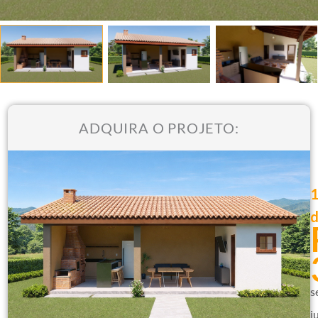
ADQUIRA O PROJETO:
s
j