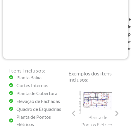
E
i
p
e
m
Itens Inclusos:
Exemplos dos itens
Planta Baixa
inclusos:
Cortes Internos
Planta de Cobertura
Elevação de Fachadas
Quadro de Esquadrias
Planta de Pontos
Planta de
Elevação de
Plant
 de
Quadro de
Elétricos
Pontos Elétricos
Fachadas
Pont
ura
Esquadrias