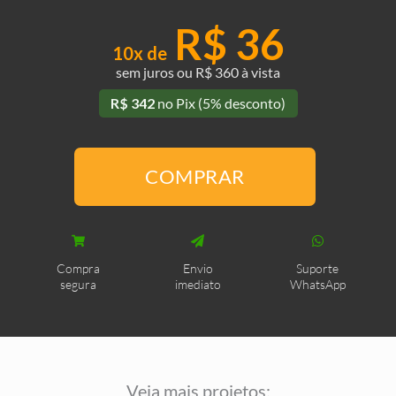
R$ 36
10x
de
sem juros ou R$ 360 à vista
R$ 342
no Pix (5% desconto)
P20
-
COMPRAR
Edícula
Simples
quantidade
Compra
Envio
Suporte
segura
imediato
WhatsApp
Veja mais projetos: