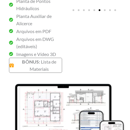
Planta de Pontos
Hidráu
Hidráulicos
Planta Auxiliar de
Alicerce
Arquivos em PDF
Arquivos em DWG
(editáveis)
Imagens e Vídeo 3D
BÔNUS:
Lista de
Materiais