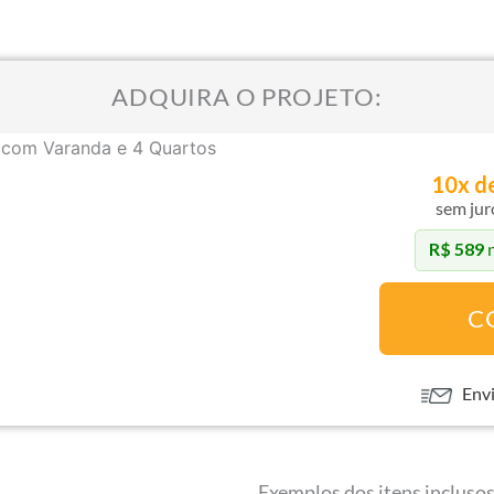
ADQUIRA O PROJETO:
10x
d
sem jur
R$ 589
n
P8
-
C
Casa
de
Campo
Envi
com
Varanda
e
Exemplos dos itens inclusos