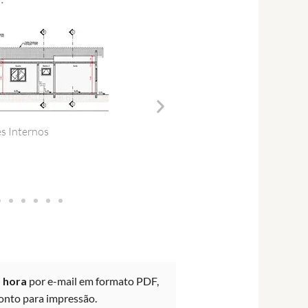
Elevação de Fa
de Cobertura
a hora
por e-mail em formato PDF,
onto para impressão.