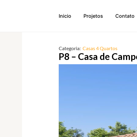
Ir
para
Inicio
Projetos
Contato
o
conteúdo
Categoria:
Casas 4 Quartos
P8 – Casa de Camp