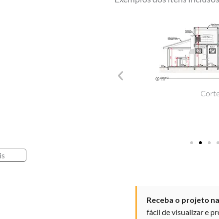
4
Quartos
quantidade
Cortes Internos
Planta 
is
Receba o projeto n
fácil de visualizar e
pr