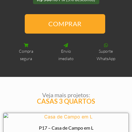
P10i
-
COMPRAR
Casa
com
Varanda
e
Compra
Envio
Suporte
3
segura
imediato
WhatsApp
Quartos
(Invertido)
quantidade
Veja mais projetos:
CASAS 3 QUARTOS
P17 – Casa de Campo em L