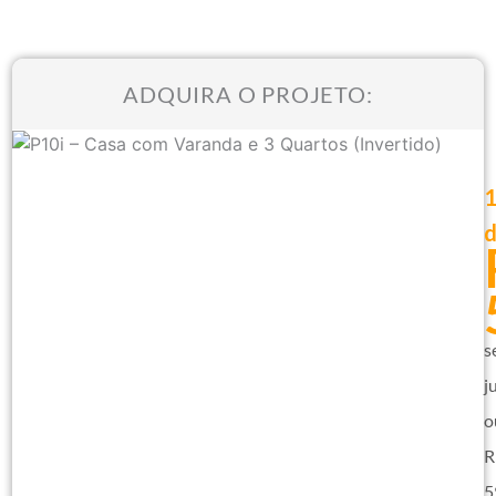
ADQUIRA O PROJETO:
s
j
o
R
5