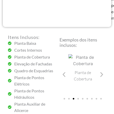
(
p
q
e
m
Itens Inclusos:
Exemplos dos itens
Planta Baixa
inclusos:
Cortes Internos
Planta de Cobertura
Elevação de Fachadas
Planta Baixa
Quadro de Esquadrias
de
Cortes Internos
Planta de
Elevaç
Planta de Pontos
ais
Cobertura
Facha
Elétricos
Planta de Pontos
Hidráulicos
Planta Auxiliar de
Alicerce