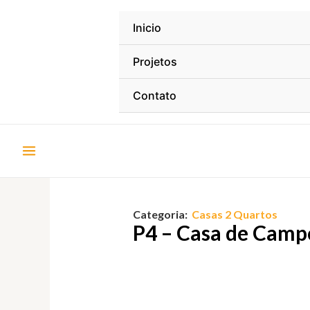
Ir
para
Inicio
o
conteúdo
Projetos
Contato
Categoria:
Casas 2 Quartos
P4 – Casa de Camp