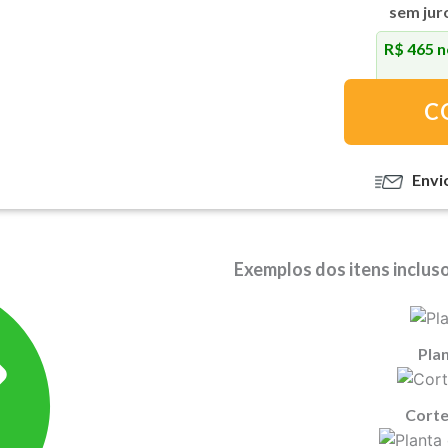
sem juro
R$ 465
n
P4
-
C
Casa
de
Campo
Envi
Simples
com
2
Exemplos dos itens incluso
Quartos
quantidade
Pla
Corte