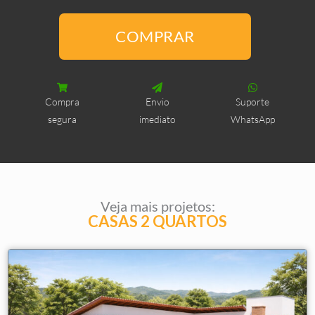
-
COMPRAR
Projeto
Casa
de
Sítio
Compra
Envio
Suporte
com
segura
imediato
WhatsApp
2
Quartos
quantidade
Veja mais projetos:
CASAS 2 QUARTOS