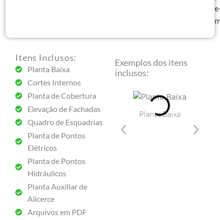
q
e
m
Itens Inclusos:
Exemplos dos itens
Planta Baixa
inclusos:
Cortes Internos
Planta de Cobertura
Elevação de Fachadas
Planta Baixa
Quadro de Esquadrias
Cortes I
Planta de Pontos
Elétricos
Planta de Pontos
Hidráulicos
Planta Auxiliar de
Alicerce
Arquivos em PDF