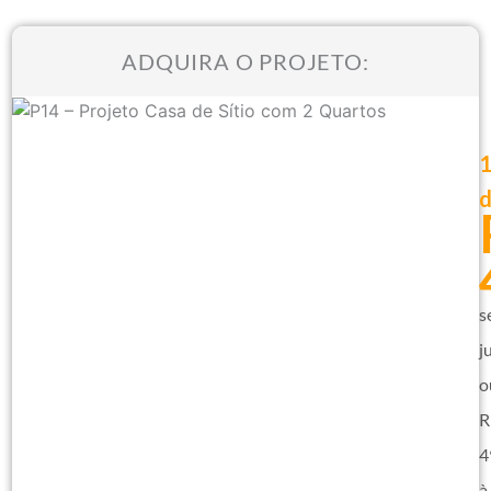
ADQUIRA O PROJETO:
s
j
o
R
4
à