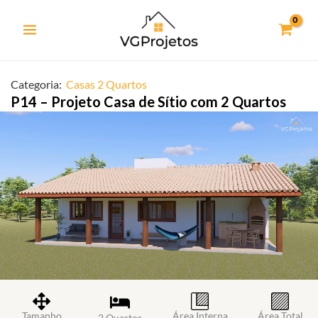
Ir
para
o
conteúdo
Categoria:
Casas 2 Quartos
P14 – Projeto Casa de Sítio com 2 Quartos
Tamanho
Área Interna
Área Total
2 Quartos