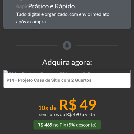
Prático e Rápido​
Tudo digital e organizado, com envio imediato
após a compra.
Adquira agora:
P14 – Projeto Casa de Sítio com 2 Quartos
R$ 49
10x
de
sem juros ou R$ 490 à vista
R$ 465
no Pix (5% desconto)
P14