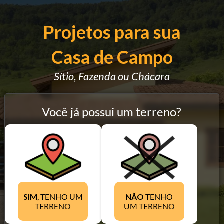
Projetos para sua
Casa de Campo
Sítio, Fazenda ou Chácara
Você já possui um terreno?
SIM
, TENHO UM
NÃO
TENHO
TERRENO
UM TERRENO