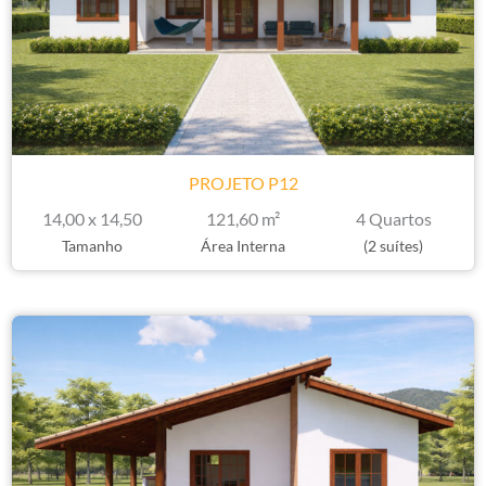
PROJETO P12
14,00 x 14,50
121,60 m²
4 Quartos
Tamanho
Área Interna
(2 suítes)