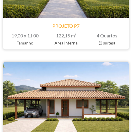
PROJETO P7
19,00 x 11,00
122,15 m²
4 Quartos
Tamanho
Área Interna
(2 suítes)