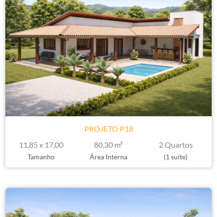
PROJETO P18
11,85 x 17,00
80,30 m²
2 Quartos
Tamanho
Área Interna
(1 suíte)