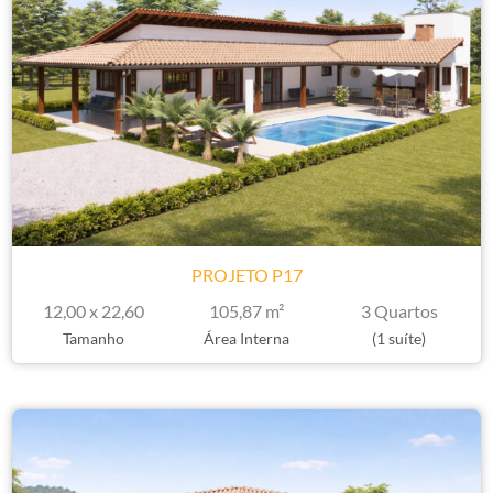
PROJETO P17
12,00 x 22,60
105,87 m²
3 Quartos
Tamanho
Área Interna
(1 suíte)