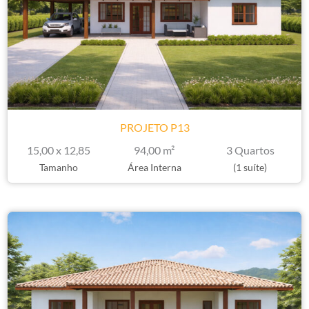
PROJETO P13
15,00 x 12,85
94,00 m²
3 Quartos
Tamanho
Área Interna
(1 suíte)