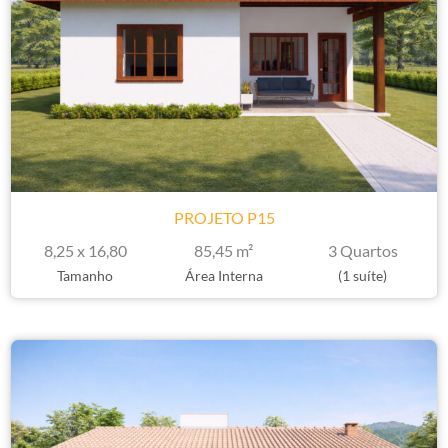
PROJETO P15
8,25 x 16,80
85,45 m²
3 Quartos
Tamanho
Área Interna
(1 suíte)